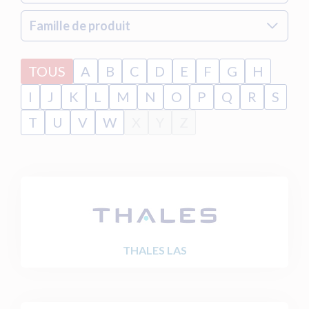
Famille de produit
TOUS
A
B
C
D
E
F
G
H
I
J
K
L
M
N
O
P
Q
R
S
T
U
V
W
X
Y
Z
THALES LAS