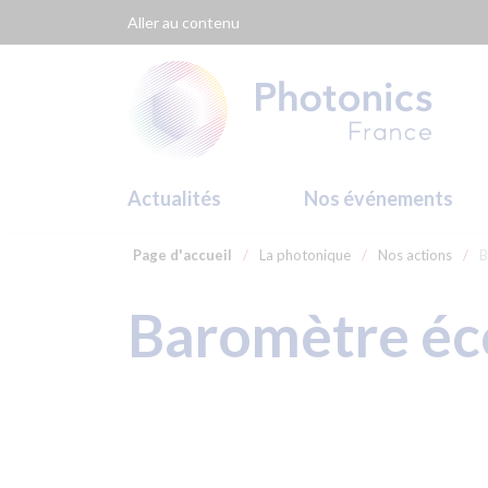
Panneau de gestion des cookies
Aller au contenu
Actualités
Nos événements
Page d'accueil
/
La photonique
/
Nos actions
/
B
Baromètre é