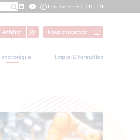
FR
EN
Espace adhérent
Adhérer
Nous contacter
 photonique
Emploi & formation