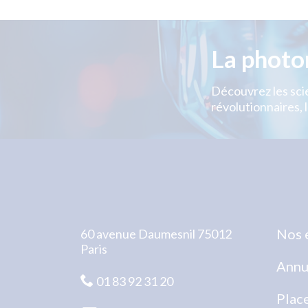
La photo
Découvrez les scie
révolutionnaires, l
Nos 
60 avenue Daumesnil 75012
Paris
Annu
01 83 92 31 20
Plac