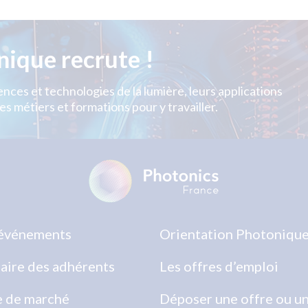
nique recrute !
nces et technologies de la lumière, leurs applications
es métiers et formations pour y travailler.
événements
Orientation Photoniqu
aire des adhérents
Les offres d’emploi
e de marché
Déposer une offre ou u