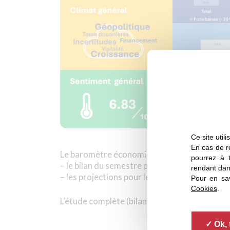
Ce site util
En cas de re
Le baromètre économique se décompose en d
pourrez à 
– le bilan du semestre passé,
rendant dan
– les projections pour le semestre à venir.
Pour en sav
Cookies
.
L’étude complète (bilan et projections à ven
Ok, 