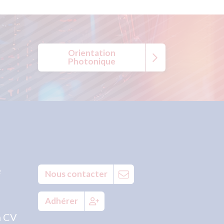
Orientation
Photonique
e
Nous contacter
Adhérer
n CV