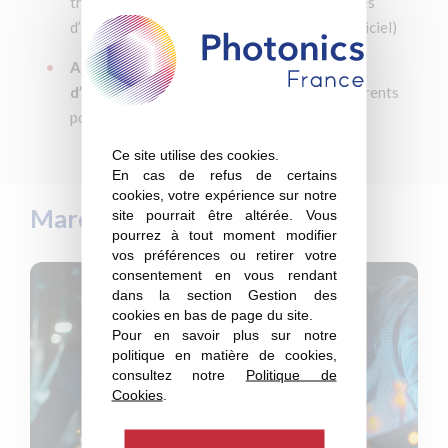
travail techniques thématiques sur des thèmes
d’actualité (ex : veille règlementaire, PIC, logiciel)
Accompagnement aux achats et ventes
d’entreprise :
mise en réseau entre nos adhérents
pour les offres et reprises
Ce site utilise des cookies.
En cas de refus de certains
cookies, votre expérience sur notre
Marque employeur
site pourrait être altérée. Vous
pourrez à tout moment modifier
vos préférences ou retirer votre
consentement en vous rendant
dans la section Gestion des
cookies en bas de page du site.
Pour en savoir plus sur notre
politique en matière de cookies,
consultez notre
Politique de
Cookies
.