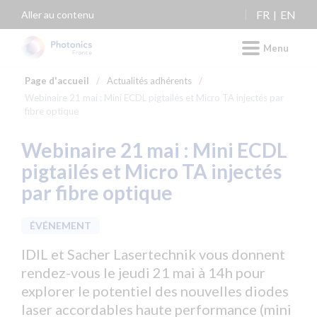
Panneau de gestion des cookies
FR
EN
Aller au contenu
Menu
Page d'accueil
/
Actualités adhérents
/
Webinaire 21 mai : Mini ECDL pigtailés et Micro TA injectés par
fibre optique
Webinaire 21 mai : Mini ECDL
pigtailés et Micro TA injectés
par fibre optique
ÉVÉNEMENT
IDIL et Sacher Lasertechnik vous donnent
rendez-vous le jeudi 21 mai à 14h pour
explorer le potentiel des nouvelles diodes
laser accordables haute performance (mini