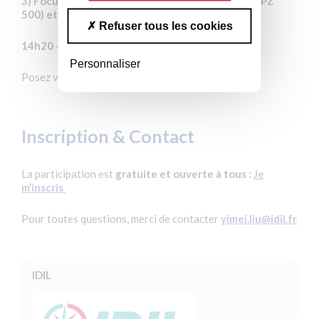
3) Focus sur les contrôleurs laser bas bruit (PilotPZ
500) et servo-contrôleurs associés
Refuser tous les cookies
14h20 – 14h30 : Questions & Réponses
Personnaliser
Posez vos questions en live
Inscription & Contact
La participation est
gratuite et ouverte à tous :
Je
m’inscris
Pour toutes questions, merci de contacter
yimei.liu@idil.fr
IDIL