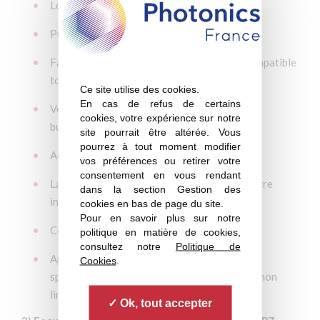
Longueur d’onde centrale : 650-1550 nm
Puissance de sortie : jusqu’à 3000 mW
Faible puissance de SEED : 10 à 50 mW – compatible
tout laser externe (ECDL ou autre)
Ce site utilise des cookies.
En cas de refus de certains
Version injectée par fibre optique (package
cookies, votre expérience sur notre
butterfly)
site pourrait être altérée. Vous
pourrez à tout moment modifier
Accordabilité totale : jusque 30 nm
vos préférences ou retirer votre
consentement en vous rendant
Largeur de raie et SMSR hérités du laser maître
dans la section Gestion des
injecteur
cookies en bas de page du site.
Pour en savoir plus sur notre
Contrôleur laser : GPIB, RS232, USB
politique en matière de cookies,
consultez notre
Politique de
Applications : BEC, refroidissement optique,
Cookies
.
spectroscopie, amplification THz, processus non
linéaires
Ok, tout accepter