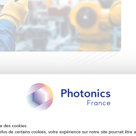
ête pour le premier
 de notre fédération, répondez massivement à cette
ise des cookies.
erspectives pour le premier et le deuxième semestre
fus de certains cookies, votre expérience sur notre site pourrait être 