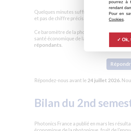
pourrez à 
rendant dan
Quelques minutes suffisent pour y répondre
Pour en sav
et pas de chiffre précis.
Cookies
.
Ce baromètre de la photonique offrira une vis
santé économique de la filière et vous guide
Ok, 
répondants
.
Répondre
Répondez-nous avant le
24 juillet 2026.
Nous
Bilan du 2nd semes
Photonics France a publié en mars les résu
économique de la photonique, fruit de l’enq