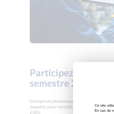
Participez à l’enqu
semestre 2026
Entreprises photoniques, adhérentes ou non
Ce site util
enquête, pour recueillir votre bilan et vos p
En cas de re
2026.