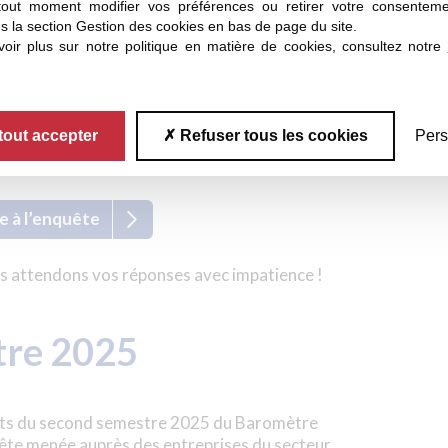
tout moment modifier vos préférences ou retirer votre consentem
s la section Gestion des cookies en bas de page du site.
. Seule des grandes tendances vous sont demandées
oir plus sur notre politique en matière de cookies, consultez notre
ion claire de l’état actuel du marché pour évaluer la
r dans vos stratégies.
Il sera diffusé en priorité aux
tout accepter
Refuser tous les cookies
Pers
 à l’enquête
 attendons vos réponses avec impatience !
tre 2025
ltats du second semestre 2025 du Baromètre
uête menée auprès des entreprises du secteur.