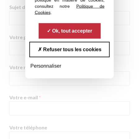
consultez notre
Politique de
Sujet de votre message
*
Cookies
.
Ok, tout accepter
Votre prénom
*
Refuser tous les cookies
Personnaliser
Votre nom
*
Votre e-mail
*
Votre téléphone