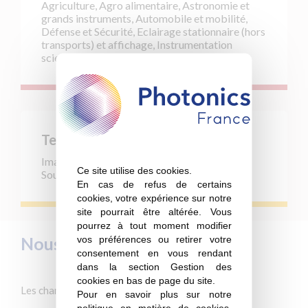
Agriculture, Agro alimentaire, Astronomie et
grands instruments, Automobile et mobilité,
Défense et Sécurité, Eclairage stationnaire (hors
transports) et affichage, Instrumentation
scientifique, Médical et vivant
Technologies
Imageurs, Opto mécanique, Sources Laser,
Ce site utilise des cookies.
Sources LED, Spectrométrie, Systèmes Laser
En cas de refus de certains
cookies, votre expérience sur notre
site pourrait être altérée. Vous
pourrez à tout moment modifier
Nous contacter
vos préférences ou retirer votre
consentement en vous rendant
dans la section Gestion des
cookies en bas de page du site.
Les champs marqués d’une * sont obligatoires.
Pour en savoir plus sur notre
politique en matière de cookies,