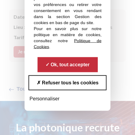
vos préférences ou retirer votre
consentement en vous rendant
dans la section Gestion des
Date :
15 septembre 2026
cookies en bas de page du site.
Lieu :
Café Oz, Denfert-Rochereau, 75014 Paris
Pour en savoir plus sur notre
politique en matière de cookies,
Tarif adhérent :
Gratuit
consultez notre
Politique de
Cookies
.
Je m'inscris
Ok, tout accepter
Refuser tous les cookies
Tous les événements
Personnaliser
La photonique recrute