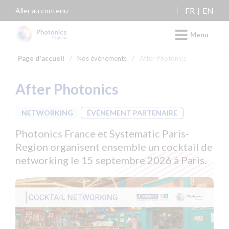
Panneau de gestion des cookies
FR
EN
Aller au contenu
Menu
Page d'accueil
/
Nos événements
/
After Photonics
After Photonics
NETWORKING
ÉVÉNEMENT PARTENAIRE
Photonics France et Systematic Paris-
Region organisent ensemble un cocktail de
networking le 15 septembre 2026 à Paris.