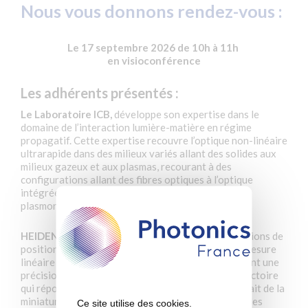
Nous vous donnons rendez-vous :
Le 17 septembre 2026 de 10h à 11h
en visioconférence
Les adhérents présentés :
Le Laboratoire ICB,
développe son expertise dans le
domaine de l’interaction lumière-matière en régime
propagatif. Cette expertise recouvre l’optique non-linéaire
ultrarapide dans des milieux variés allant des solides aux
milieux gazeux et aux plasmas, recourant à des
configurations allant des fibres optiques à l’optique
intégrée, en incluant la nano-photonique et la
plasmonique.
HEIDENHAIN,
concepteur et constructeur de solutions de
positionnement, de contrôle du mouvement et de mesure
linéaire et angulaire, HEIDENHAIN et ETEL amènent une
précision de positionnement et une fidélité de trajectoire
qui répondent aux besoins des équipementiers du fait de la
miniaturisation dans le front-end et la complexité des
Ce site utilise des cookies.