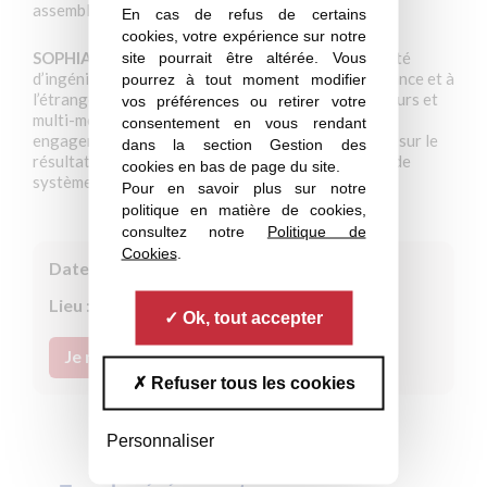
assemblages dans le back end.
En cas de refus de certains
cookies, votre expérience sur notre
SOPHIA Engineering
, créée en 2005 est une société
site pourrait être altérée. Vous
d’ingénierie de 250 ingénieurs qui intervient en France et à
pourrez à tout moment modifier
l’étranger. La société est multi-métiers, multi-secteurs et
vos préférences ou retirer votre
multi-modes d’intervention, de l’ingénieur avec
consentement en vous rendant
engagement de moyen à l’équipe intégrée engagée sur le
dans la section Gestion des
résultat, des études jusqu’à la livraison du produit, de
cookies en bas de page du site.
systèmes ou de sous-ensemble complet.
Pour en savoir plus sur notre
politique en matière de cookies,
consultez notre
Politique de
Cookies
.
Date :
17 septembre 2026
Lieu :
en distanciel
Ok, tout accepter
Je m'inscris
Refuser tous les cookies
Personnaliser