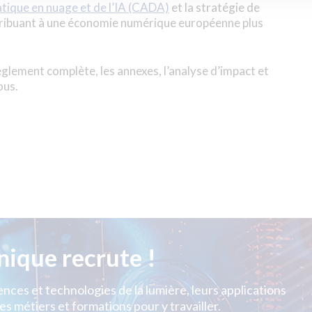
tique en nuage et de l’IA (CADA)
et la stratégie de
ntribuant à une économie numérique européenne plus
glement complète, les annexes, l’analyse d’impact et
ous.
nique recrute !
nces et technologies de la lumière, leurs applications
es métiers et formations pour y travailler.