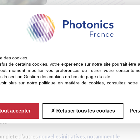
èglement sur les semi-conducteurs 2.0, qui introduit
tage l’industrie des semi-conducteurs, à réduire les
roduction avancée de semi-conducteurs dans l’UE.
s domaines clés tels que la fabrication avancée de
ise des cookies.
 Il est nécessaire de garantir un approvisionnement
fus de certains cookies, votre expérience sur notre site pourrait être 
orte que les infrastructures et technologies critiques
tout moment modifier vos préférences ou retirer votre consentem
 valeurs européennes.
s la section Gestion des cookies en bas de page du site.
oir plus sur notre politique en matière de cookies, consultez notre
ppuie sur les progrès réalisés par le
règlement initial
ois les atouts actuels de l’Europe (y compris les semi-
dans le domaine des technologies de pointe des semi-
ver sa position d’acteur indispensable de la chaîne de
tout accepter
Refuser tous les cookies
Pers
n réduisant les dépendances stratégiques et les
ent.
complète d’autres
nouvelles initiatives, notamment le