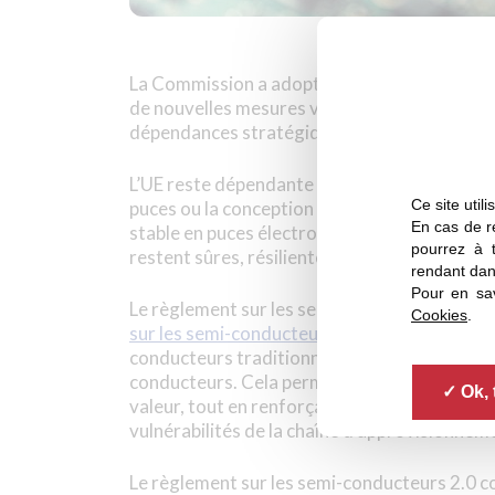
La Commission a adopté une proposition de r
de nouvelles mesures visant à stimuler davan
dépendances stratégiques et à soutenir la p
L’UE reste dépendante des pays tiers dans de
Ce site util
puces ou la conception de semi-conducteurs.
En cas de re
stable en puces électroniques pour faire en s
pourrez à 
restent sûres, résilientes et alignées sur les
rendant dan
Pour en sav
Le règlement sur les semi-conducteurs 2.0 s’a
Cookies
.
sur les semi-conducteurs
et renforcera à la f
conducteurs traditionnels) et les capacités 
conducteurs. Cela permettra à l’UE de conser
Ok, 
valeur, tout en renforçant sa résilience et e
vulnérabilités de la chaîne d’approvisionnem
Le règlement sur les semi-conducteurs 2.0 