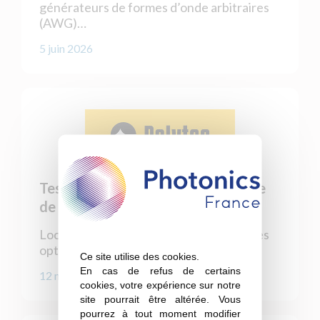
générateurs de formes d’onde arbitraires
(AWG)…
5 juin 2026
Testez des technologies de mesure
de pointe – avec 50 % de remise
Location de vibromètres et profilomètres
optique à tarif préférentiel
Ce site utilise des cookies.
En cas de refus de certains
12 mai 2026
cookies, votre expérience sur notre
site pourrait être altérée. Vous
pourrez à tout moment modifier