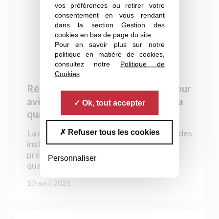
vos préférences ou retirer votre
consentement en vous rendant
dans la section Gestion des
cookies en bas de page du site.
Pour en savoir plus sur notre
politique en matière de cookies,
consultez notre
Politique de
Cookies
.
Réingénierie d’un néphélomètre pour
avion : La photonique appliquée à la
Ok, tout accepter
qualification aéronautique
La qualification aéronautique nécessite des
Refuser tous les cookies
instruments capables de mesurer avec
précision, dans les conditions de vol, la
Personnaliser
quantité et la…
10 avril 2026