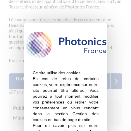
des métiers et des qualifications d’Excellence, ainsi qu’Ivan
Testart, directeur général de Photonics France.
L’échange a porté sur les besoins de recrutement et de
féminisation dans les filières photonique et numérique,
ainsi que sur la mise en place du bac pro « Optique-
Photonique : Technologies de la Lumière », dont la
question du recrutement et de la formation des
enseignants pour ce cursus qui doit démarrer en 2024.
Pour en savoir plus :
Ce site utilise des cookies.
Un bac pro pour les futurs techniciens en
En cas de refus de certains
photonique
cookies, votre expérience sur notre
site pourrait être altérée. Vous
pourrez à tout moment modifier
vos préférences ou retirer votre
Publié le :
9 juin 2023
consentement en vous rendant
dans la section Gestion des
Mis à jour le :
6 mars 2026
cookies en bas de page du site.
Pour en savoir plus sur notre