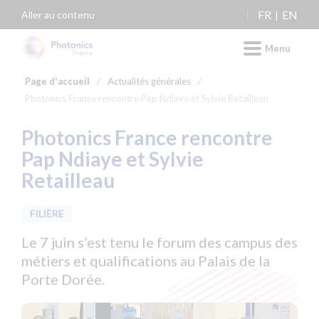
Panneau de gestion des cookies
FR
EN
Aller au contenu
Menu
Page d'accueil
/
Actualités générales
/
Photonics France rencontre Pap Ndiaye et Sylvie Retailleau
Photonics France rencontre
Pap Ndiaye et Sylvie
Retailleau
FILIÈRE
Le 7 juin s’est tenu le forum des campus des
métiers et qualifications au Palais de la
Porte Dorée.